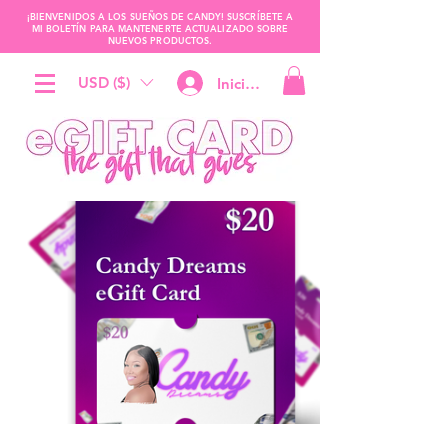
¡BIENVENIDOS A LOS SUEÑOS DE CANDY! SUSCRÍBETE A
MI BOLETÍN PARA MANTENERTE ACTUALIZADO SOBRE
NUEVOS PRODUCTOS.
USD ($)
Iniciar sesión