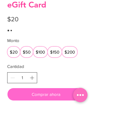
eGift Card
$20
Monto
$20
$50
$100
$150
$200
Cantidad
Comprar ahora