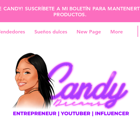
E CANDY! SUSCRÍBETE A MI BOLETÍN PARA MANTENE
PRODUCTOS.
endedores
Sueños dulces
New Page
More