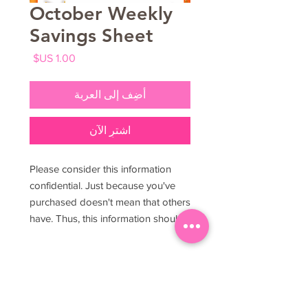
October Weekly
Savings Sheet
السعر
أضِف إلى العربة
اشترِ الآن
Please consider this information
confidential. Just because you've
purchased doesn't mean that others
have. Thus, this information should
be held exclusive once in your
possession. If you are considering
utilizing to shop solely for yourself
please consider that you paid for
this access before you decide to